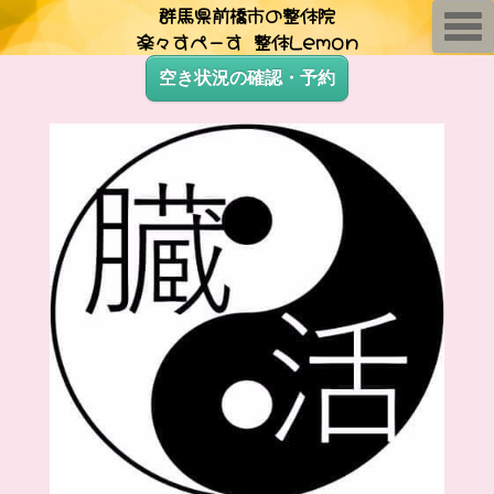
群馬県前橋市の整体院
T
楽々すぺーす 整体Lemon
o
g
g
空き状況の確認・予約
l
e
n
a
v
i
g
a
t
i
o
n