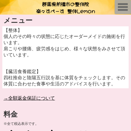
群馬県前橋市の整体院
T
楽々すぺーす 整体Lemon
o
g
g
メニュー
l
e
【整体】
n
a
個人のその時々の状態に応じたオーダーメイドの施術を行
v
います。
i
肩こりや腰痛、疲労感をはじめ、様々な状態をみさせて頂
g
a
いています。
t
i
o
n
【臓活食養鑑定】
四柱推命と陰陽五行説を基に体質をチェックします。その
体質に合わせた食事や生活のアドバイスを行います。
→全額返金保証について
料金
※全て税込表示です。